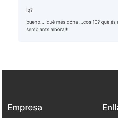
iq?
bueno… iquè més dóna …cos 10? què és aix
semblants alhora!!!
Empresa
Enl