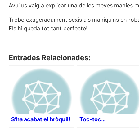
Avui us vaig a explicar una de les meves manies
Trobo exageradament sexis als maniquins en roba 
Els hi queda tot tant perfecte!
Entrades Relacionades:
S’ha acabat el bròquil!
Toc-toc…