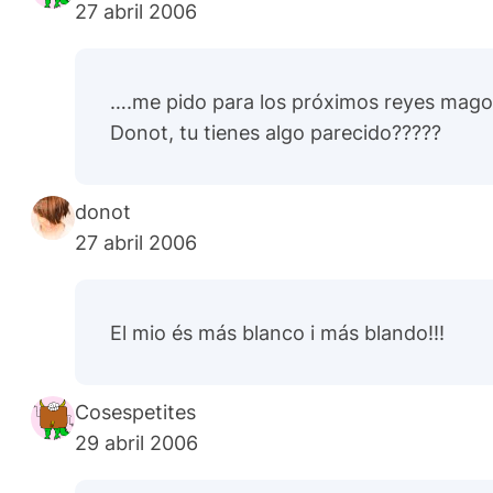
27 abril 2006
….me pido para los próximos reyes magos
Donot, tu tienes algo parecido?????
donot
27 abril 2006
El mio és más blanco i más blando!!!
Cosespetites
29 abril 2006