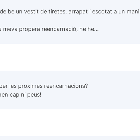
de be un vestit de tiretes, arrapat i escotat a un man
 la meva propera reencarnació, he he…
per les pròximes reencarnacions?
en cap ni peus!