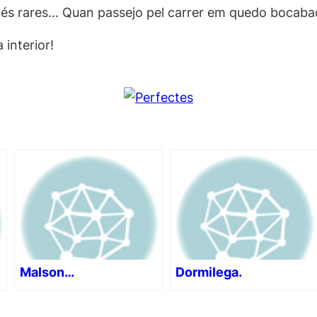
 més rares… Quan passejo pel carrer em quedo bocab
interior!
Malson…
Dormilega.