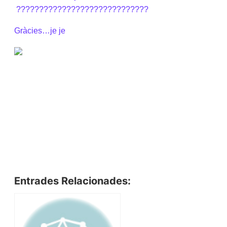
?????????????????????????????
Gràcies…je je
Entrades Relacionades: