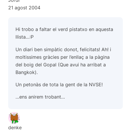
21 agost 2004
Hi trobo a faltar el verd pistatxo en aquesta
llista…:P
Un diari ben simpàtic donot, felicitats! Ah! i
moltissimes gràcies per l’enllaç a la pàgina
del boig del Gopal (Que avui ha arribat a
Bangkok).
Un petonàs de tota la gent de la NVSE!
…ens anirem trobant…
denke