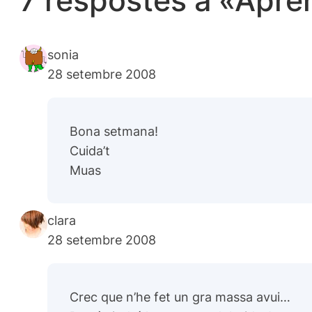
7 respostes a «Apren
sonia
28 setembre 2008
Bona setmana!
Cuida’t
Muas
clara
28 setembre 2008
Crec que n’he fet un gra massa avui…