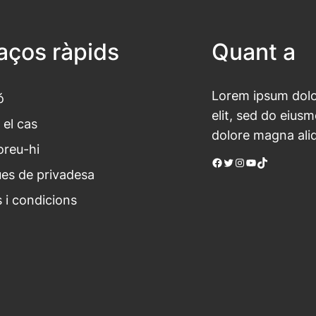
laços ràpids
Quant a
Lorem ipsum dolor
ó
elit, sed do eius
 el cas
dolore magna ali
oreu-hi
Facebook
Twitter
Instagram
YouTube
TikTok
ues de privadesa
 i condicions