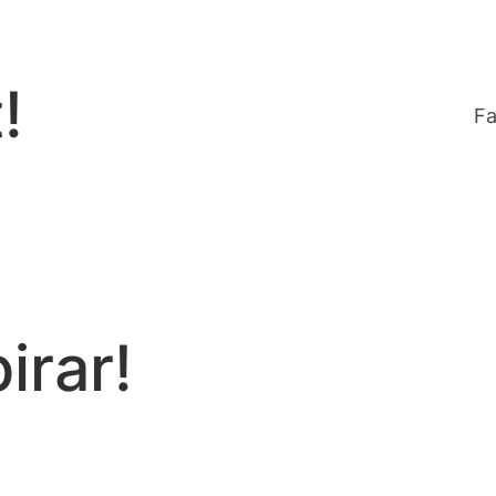
!
Fa
irar!