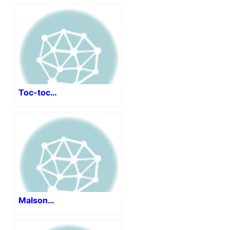
Toc-toc…
Malson…