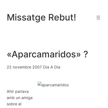
Vés
al
Missatge Rebut!
contingut
«Aparcamaridos» ?
22 novembre 2007
/
Dia A Dia
Ahir parlava
amb un amiga
sobre el