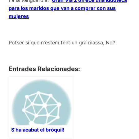
I a la vanguardia:
Gran Via 2 ofrece una ludoteca
para los maridos que van a comprar con sus
mujeres
Potser si que n'estem fent un grà massa, No?
Entrades Relacionades:
S’ha acabat el bròquil!