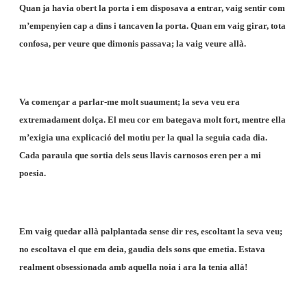
Quan ja havia obert la porta i em disposava a entrar, vaig sentir com
m’empenyien cap a dins i tancaven la porta. Quan em vaig girar, tota
confosa, per veure que dimonis passava; la vaig veure allà.
Va començar a parlar-me molt suaument; la seva veu era
extremadament dolça. El meu cor em bategava molt fort, mentre ella
m’exigia una explicació del motiu per la qual la seguia cada dia.
Cada paraula que sortia dels seus llavis carnosos eren per a mi
poesia.
Em vaig quedar allà palplantada sense dir res, escoltant la seva veu;
no escoltava el que em deia, gaudia dels sons que emetia. Estava
realment obsessionada amb aquella noia i ara la tenia allà!