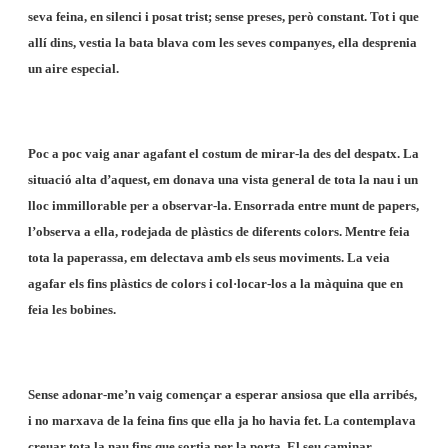
seva feina, en silenci i posat trist; sense preses, però constant. Tot i que
allí dins, vestia la bata blava com les seves companyes, ella desprenia
un aire especial.
Poc a poc vaig anar agafant el costum de mirar-la des del despatx. La
situació alta d’aquest, em donava una vista general de tota la nau i un
lloc immillorable per a observar-la. Ensorrada entre munt de papers,
l’observa a ella, rodejada de plàstics de diferents colors. Mentre feia
tota la paperassa, em delectava amb els seus moviments. La veia
agafar els fins plàstics de colors i col·locar-los a la màquina que en
feia les bobines.
Sense adonar-me’n vaig començar a esperar ansiosa que ella arribés,
i no marxava de la feina fins que ella ja ho havia fet. La contemplava
creuar tota la nau fins que sortia per la porta. El seu caminar