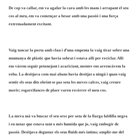
De cop va callar, em va agafar la cara amb les mans i arrapant el seu
cos al meu, em va començar a besar amb una passió i una força
extremadament excitant.
Vaig tancar la porta amb clau i d’una empenta la vaig tirar sobre una
muntanya de plàstic que havia sobrat i estava allí per reciclar. Allí
ens vàrem seguir petonejant i acariciant, mentre ens arrencàvem la
roba. La desitjava com mai abans havia desitjat a ningú i quan vaig
sentir els seus dits obrint-se pas sota les meves calces, vaig creure
morir; esgarrifances de plaer varen recórrer el meu cos.
La meva mà va buscar el seu sexe per sota de la llarga faldilla negra
i en notar que estava tant o més humida que jo, vaig embogir de
passió. Desitjava degustar els seus fluids més íntims; omplir-me del