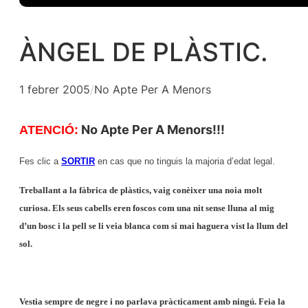
ÀNGEL DE PLÀSTIC.
1 febrer 2005
/
No Apte Per A Menors
No Apte Per A Menors!!!
ATENCIÓ:
Fes clic a
SORTIR
en cas que no tinguis la majoria d’edat legal.
Treballant a la fàbrica de plàstics, vaig conèixer una noia molt
curiosa. Els seus cabells eren foscos com una nit sense lluna al mig
d’un bosc i la pell se li veia blanca com si mai haguera vist la llum del
sol.
Vestia sempre de negre i no parlava pràcticament amb ningú. Feia la