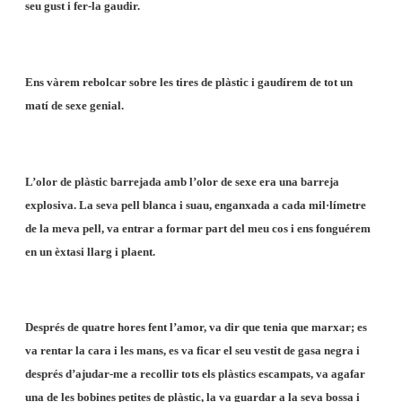
seu gust i fer-la gaudir.
Ens vàrem rebolcar sobre les tires de plàstic i gaudírem de tot un
matí de sexe genial.
L’olor de plàstic barrejada amb l’olor de sexe era una barreja
explosiva. La seva pell blanca i suau, enganxada a cada mil·límetre
de la meva pell, va entrar a formar part del meu cos i ens fonguérem
en un èxtasi llarg i plaent.
Després de quatre hores fent l’amor, va dir que tenia que marxar; es
va rentar la cara i les mans, es va ficar el seu vestit de gasa negra i
després d’ajudar-me a recollir tots els plàstics escampats, va agafar
una de les bobines petites de plàstic, la va guardar a la seva bossa i