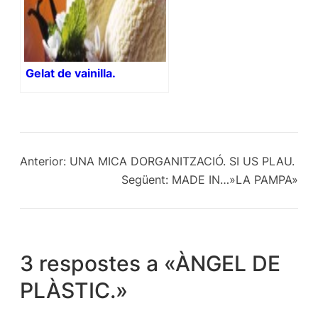
Gelat de vainilla.
Anterior:
UNA MICA DORGANITZACIÓ. SI US PLAU.
Següent:
MADE IN…»LA PAMPA»
3 respostes a «ÀNGEL DE
PLÀSTIC.»