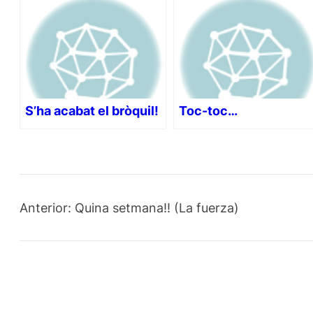
S’ha acabat el bròquil!
Toc-toc…
Anterior:
Quina setmana!! (La fuerza)