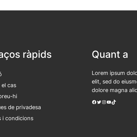
laços ràpids
Quant a
Lorem ipsum dolor
ó
elit, sed do eius
 el cas
dolore magna ali
oreu-hi
Facebook
Twitter
Instagram
YouTube
TikTok
ues de privadesa
 i condicions