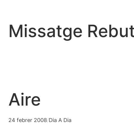
Vés
al
contingut
Missatge Rebut
Aire
24 febrer 2008
/
Dia A Dia