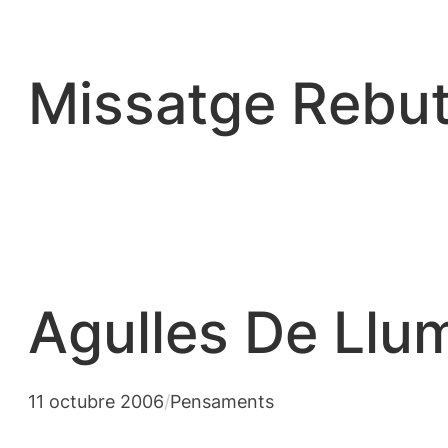
Vés
al
contingut
Missatge Rebut
Agulles De Llu
11 octubre 2006
/
Pensaments