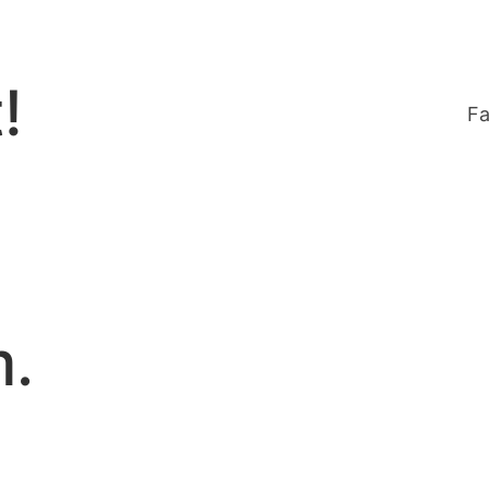
!
Fa
m.