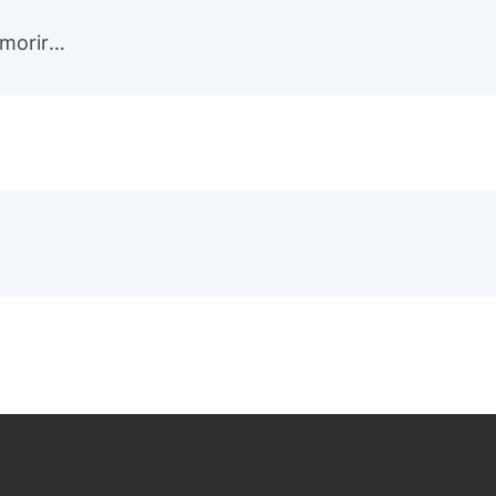
 morir
…