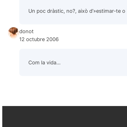
Un poc dràstic, no?, això d’»
estimar-te o
donot
12 octubre 2006
Com la vida…