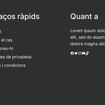
laços ràpids
Quant a
Lorem ipsum dolor
ó
elit, sed do eius
 el cas
dolore magna ali
oreu-hi
Facebook
Twitter
Instagram
YouTube
TikTok
ues de privadesa
 i condicions