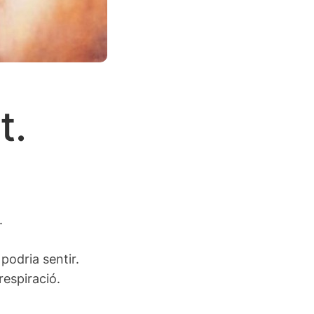
t.
.
odria sentir.
espiració.