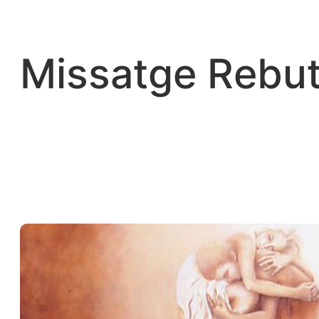
Vés
al
contingut
Missatge Rebut