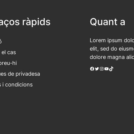
laços ràpids
Quant a
Lorem ipsum dolor
ó
elit, sed do eius
 el cas
dolore magna ali
oreu-hi
Facebook
Twitter
Instagram
YouTube
TikTok
ues de privadesa
 i condicions