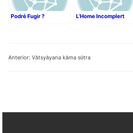
Podré Fugir ?
L’Home Incomplert
Anterior:
Vātsyāyana kāma sūtra