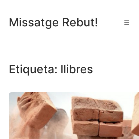
Vés
al
Missatge Rebut!
contingut
Etiqueta:
llibres