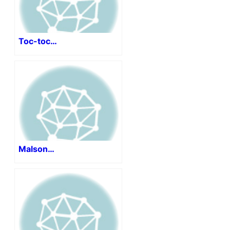
Toc-toc…
Malson…