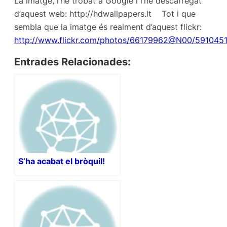
La imatge, l’he trobat a Google i l’he descarregat
d’aquest web: http://hdwallpapers.lt Tot i que
sembla que la imatge és realment d’aquest flickr:
http://www.flickr.com/photos/66179962@N00/591045
Entrades Relacionades:
S’ha acabat el bròquil!