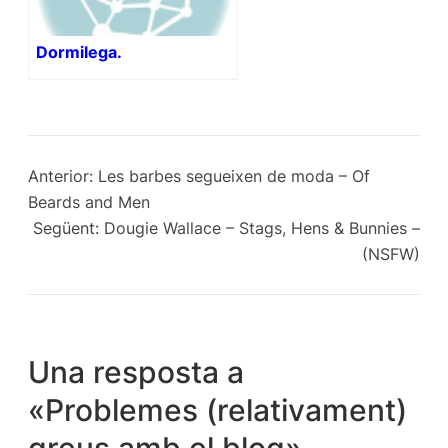
Dormilega.
Anterior:
Les barbes segueixen de moda – Of
Beards and Men
Següent:
Dougie Wallace – Stags, Hens & Bunnies –
(NSFW)
Una resposta a
«Problemes (relativament)
greus amb el blog»