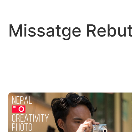
Vés
al
contingut
Missatge Rebut