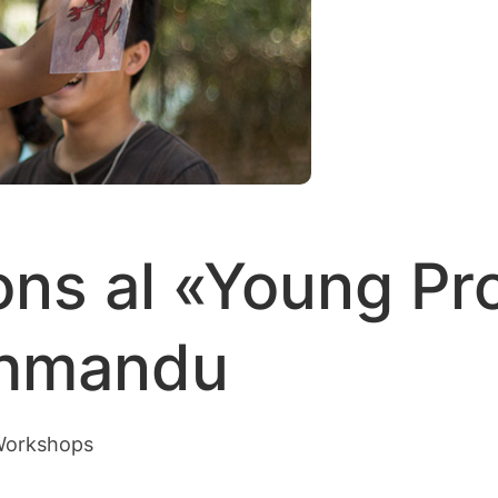
oons al «Young P
thmandu
Workshops