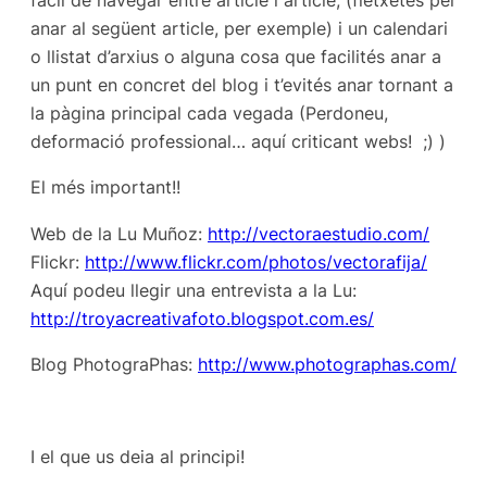
fàcil de navegar entre article i article, (fletxetes per
anar al següent article, per exemple) i un calendari
o llistat d’arxius o alguna cosa que facilités anar a
un punt en concret del blog i t’evités anar tornant a
la pàgina principal cada vegada (Perdoneu,
deformació professional… aquí criticant webs! ;) )
El més important!!
Web de la Lu Muñoz:
http://vectoraestudio.com/
Flickr:
http://www.flickr.com/photos/vectorafija/
Aquí podeu llegir una entrevista a la Lu:
http://troyacreativafoto.blogspot.com.es/
Blog PhotograPhas:
http://www.photographas.com/
I el que us deia al principi!