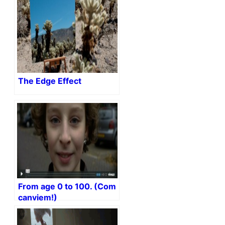
The Edge Effect
From age 0 to 100. (Com
canviem!)