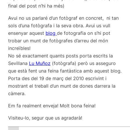
final del post n’hi ha més)
Avui no us parlaré d’un fotògraf en concret, ni tan
sols d’una fotògrafa i la seva obra. Avui us vull
ensenyar aquest
blog
de fotografia on s’hi pot
trobar un munt de fotògrafes d’arreu del món
increïbles!
No sé exactament quants posts porta escrits la
Sevillana
Lu Muñoz
(fotògrafa) però us asseguro
que està fent una feina fantàstica amb aquest blog.
Porta des del 19 de març del 2010 escrivint i
mostrant el treball d’un munt de dones darrera la
càmera.
Em fa realment enveja! Molt bona feina!
Visiteu-lo, segur que us agradarà!