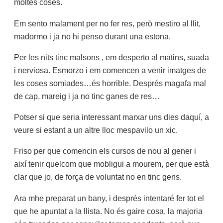
moltes coses.
Em sento malament per no fer res, però mestiro al llit,
madormo i ja no hi penso durant una estona.
Per les nits tinc malsons , em desperto al matins, suada
i nerviosa. Esmorzo i em comencen a venir imatges de
les coses somiades…és horrible. Després magafa mal
de cap, mareig i ja no tinc ganes de res…
Potser si que seria interessant marxar uns dies daquí, a
veure si estant a un altre lloc mespavilo un xic.
Friso per que comencin els cursos de nou al gener i
així tenir quelcom que mobligui a mourem, per que està
clar que jo, de força de voluntat no en tinc gens.
Ara mhe preparat un bany, i després intentaré fer tot el
que he apuntat a la llista. No és gaire cosa, la majoria