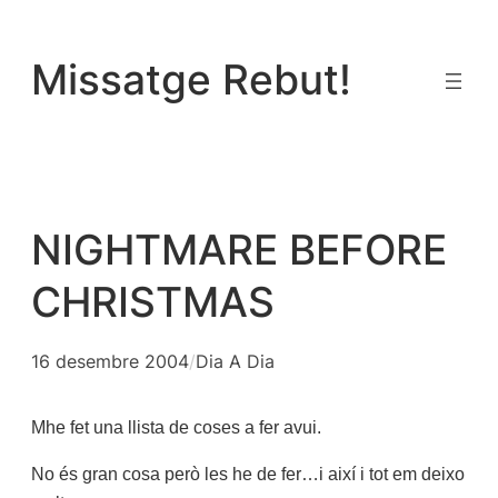
Vés
al
Missatge Rebut!
contingut
NIGHTMARE BEFORE
CHRISTMAS
16 desembre 2004
/
Dia A Dia
Mhe fet una llista de coses a fer avui.
No és gran cosa però les he de fer…i així i tot em deixo