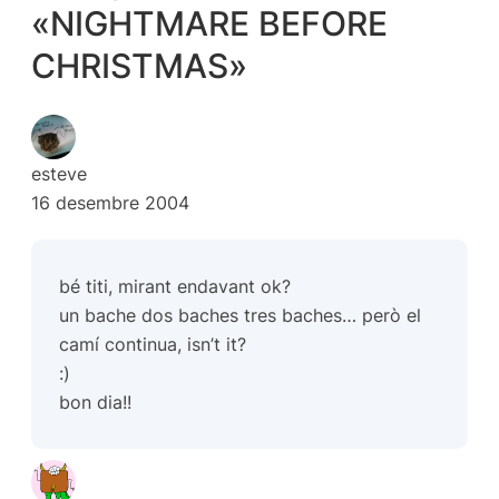
«NIGHTMARE BEFORE
CHRISTMAS»
esteve
16 desembre 2004
bé titi, mirant endavant ok?
un bache dos baches tres baches… però el
camí continua, isn’t it?
:)
bon dia!!