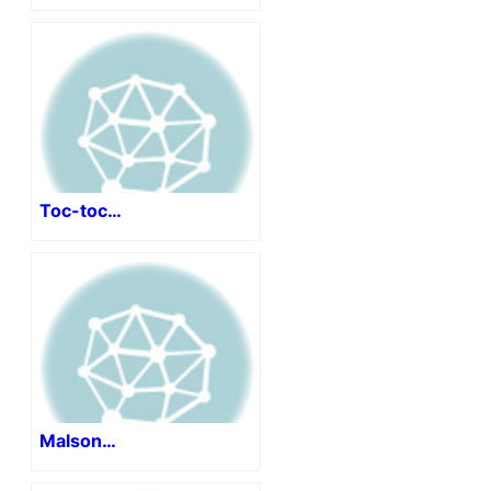
Toc-toc…
Malson…