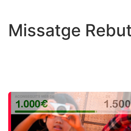
Vés
al
contingut
Missatge Rebut