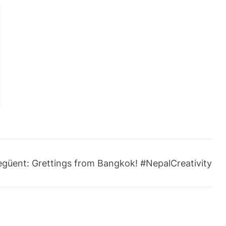
egüent:
Grettings from Bangkok! #NepalCreativity