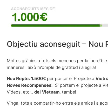
Objectiu aconseguit – Nou
Moltes gràcies a tots els mecenes per la increïble 
maneres i això m’omple de gratitud i alegria!
Nou Repte:
1.500€
per portar el Projecte a
Viet
Noves Recompenses:
Si portem el projecte a V
Videos, etc…
del
Vietnam
, també!
Vinga, tots a compartir-ho entre els amics i a aco