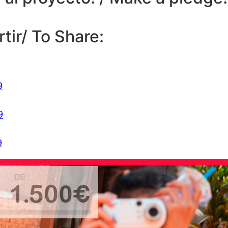
tir/ To Share:
9
9
9