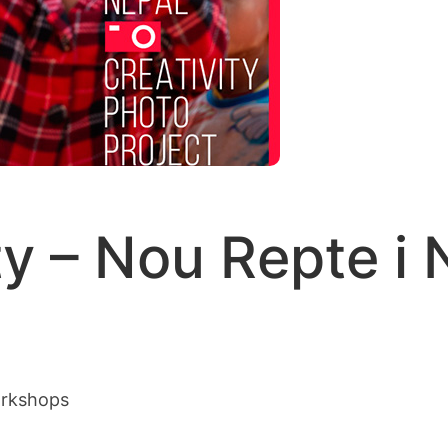
ty – Nou Repte i
rkshops