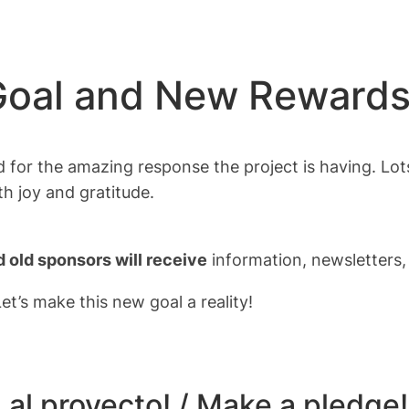
Goal and New Rewards
r the amazing response the project is having. Lots 
th joy and gratitude.
 old sponsors will receive
information, newsletters,
t’s make this new goal a reality!
 al proyecto! /
Make a pledge