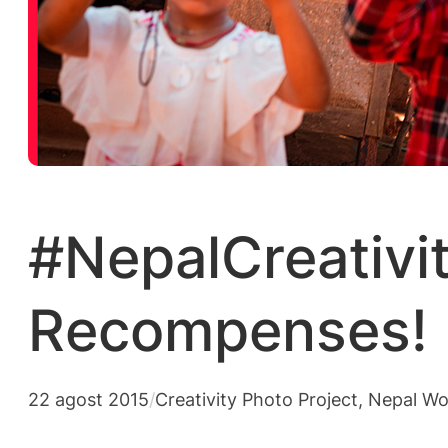
#NepalCreativi
Recompenses!
22 agost 2015
/
Creativity Photo Project
, 
Nepal Wo