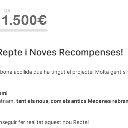
 Repte i Noves Recompenses!
bona acollida que ha tingut el projecte! Molta gent s’
nam
!
ietnam,
tant els nous, com els antics Mecenes
rebra
nseguir fer realitat aquest nou Repte!