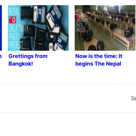
o
Grettings from
Now is the time: It
Bangkok!
begins The Nepal
#NepalCreativity
Creativity Photo
Project!
S