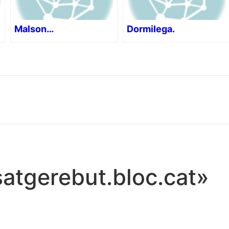
Malson…
Dormilega.
satgerebut.bloc.cat»