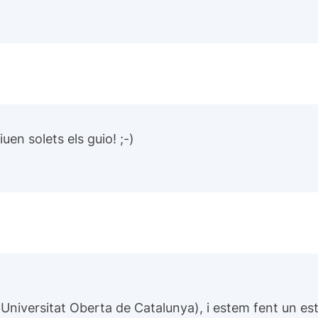
uen solets els guio! ;-)
niversitat Oberta de Catalunya), i estem fent un estu