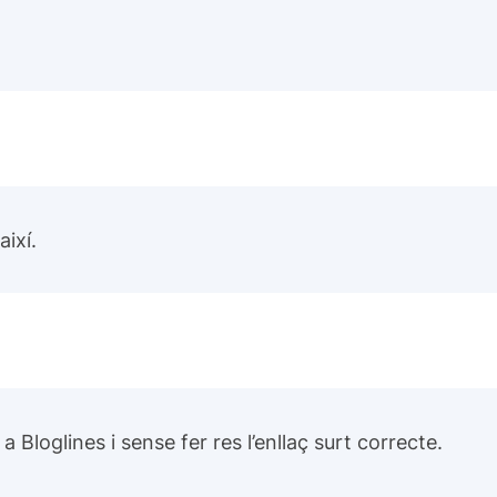
ixí.
a Bloglines i sense fer res l’enllaç surt correcte.