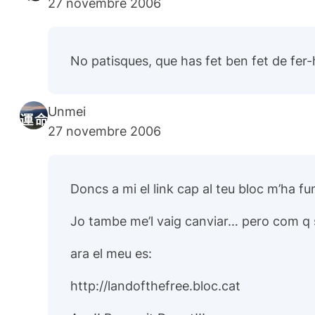
27 novembre 2006
No patisques, que has fet ben fet de fer-
Unmei
27 novembre 2006
Doncs a mi el link cap al teu bloc m’ha fu
Jo tambe me’l vaig canviar… pero com q
ara el meu es:
http://landofthefree.bloc.cat