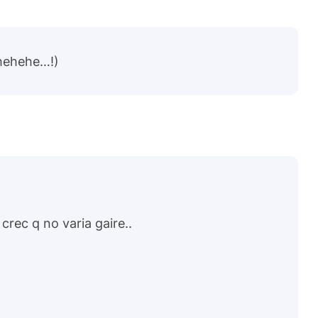
hehehe…!)
, crec q no varia gaire..