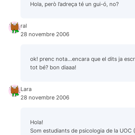
Hola, però l’adreça té un gui-ó, no?
ral
28 novembre 2006
ok! prenc nota…encara que el dits ja escri
tot bé? bon diaaa!
Lara
28 novembre 2006
Hola!
Som estudiants de psicologia de la UOC (U