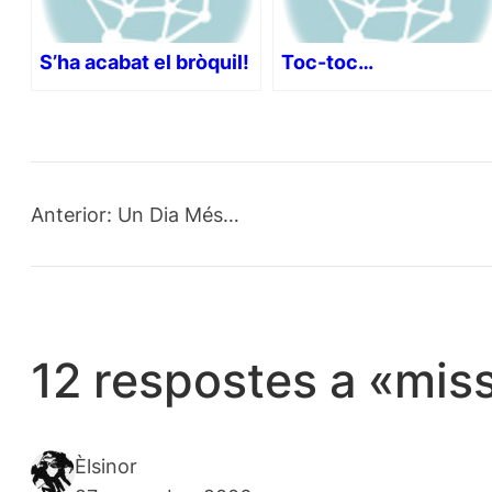
S’ha acabat el bròquil!
Toc-toc…
Anterior:
Un Dia Més…
12 respostes a «mis
Èlsinor