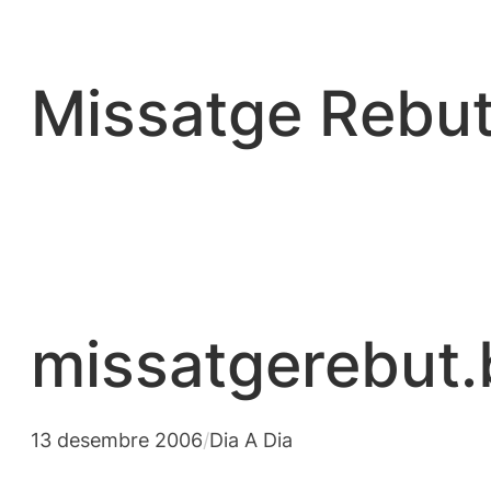
Vés
al
contingut
Missatge Rebut
missatgerebut.
13 desembre 2006
/
Dia A Dia