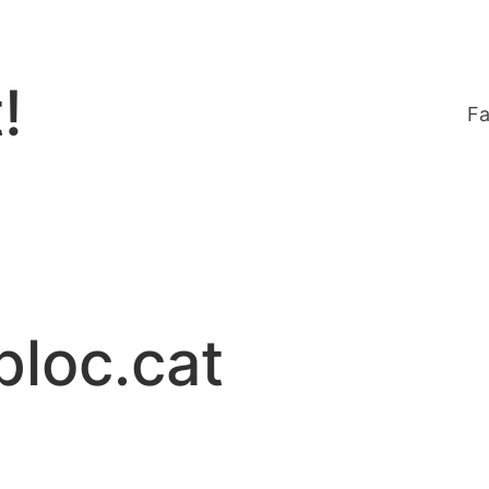
!
Fa
bloc.cat