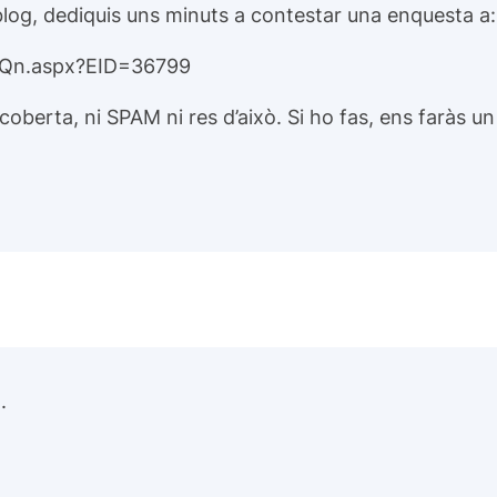
 blog, dediquis uns minuts a contestar una enquesta a:
/Qn.aspx?EID=36799
berta, ni SPAM ni res d’això. Si ho fas, ens faràs un 
.