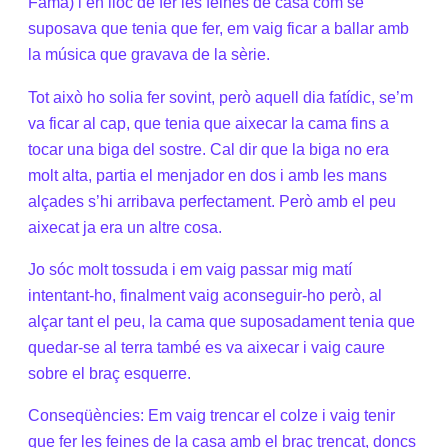
Fama) i en lloc de fer les feines de casa com se
suposava que tenia que fer, em vaig ficar a ballar amb
la música que gravava de la sèrie.
Tot això ho solia fer sovint, però aquell dia fatídic, se’m
va ficar al cap, que tenia que aixecar la cama fins a
tocar una biga del sostre. Cal dir que la biga no era
molt alta, partia el menjador en dos i amb les mans
alçades s’hi arribava perfectament. Però amb el peu
aixecat ja era un altre cosa.
Jo sóc molt tossuda i em vaig passar mig matí
intentant-ho, finalment vaig aconseguir-ho però, al
alçar tant el peu, la cama que suposadament tenia que
quedar-se al terra també es va aixecar i vaig caure
sobre el braç esquerre.
Conseqüències: Em vaig trencar el colze i vaig tenir
que fer les feines de la casa amb el braç trencat, doncs