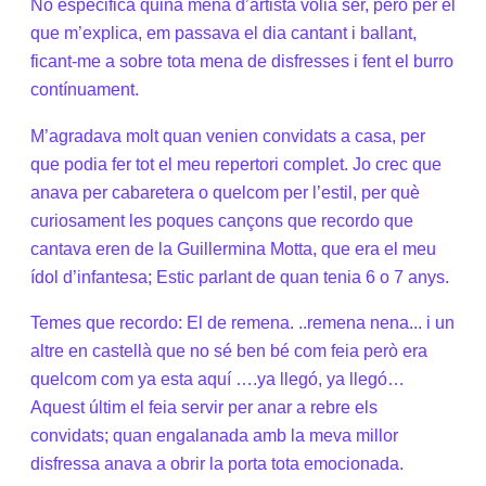
No especifica quina mena d’artista volia ser, però per el
que m’explica, em passava el dia cantant i ballant,
ficant-me a sobre tota mena de disfresses i fent el burro
contínuament.
M’agradava molt quan venien convidats a casa, per
que podia fer tot el meu repertori complet. Jo crec que
anava per cabaretera o quelcom per l’estil, per què
curiosament les poques cançons que recordo que
cantava eren de la Guillermina Motta, que era el meu
ídol d’infantesa; Estic parlant de quan tenia 6 o 7 anys.
Temes que recordo: El de remena. ..remena nena... i un
altre en castellà que no sé ben bé com feia però era
quelcom com ya esta aquí ….ya llegó, ya llegó…
Aquest últim el feia servir per anar a rebre els
convidats; quan engalanada amb la meva millor
disfressa anava a obrir la porta tota emocionada.