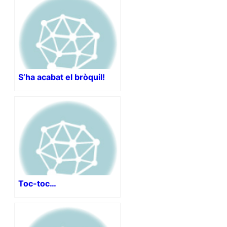
S’ha acabat el bròquil!
Toc-toc…