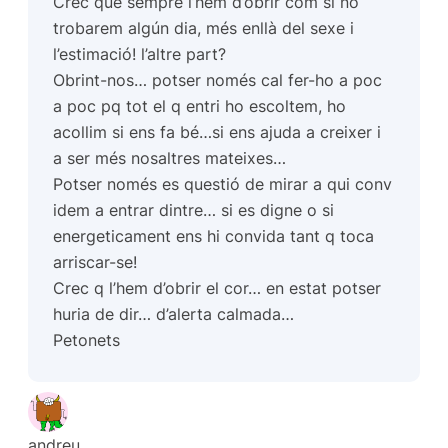
Crec que sempre l’hem d’obrir com si no
trobarem algún dia, més enllà del sexe i
l’estimació! l’altre part?
Obrint-nos… potser només cal fer-ho a poc
a poc pq tot el q entri ho escoltem, ho
acollim si ens fa bé…si ens ajuda a creixer i
a ser més nosaltres mateixes…
Potser només es questió de mirar a qui conv
idem a entrar dintre… si es digne o si
energeticament ens hi convida tant q toca
arriscar-se!
Crec q l’hem d’obrir el cor… en estat potser
huria de dir… d’alerta calmada…
Petonets
andreu