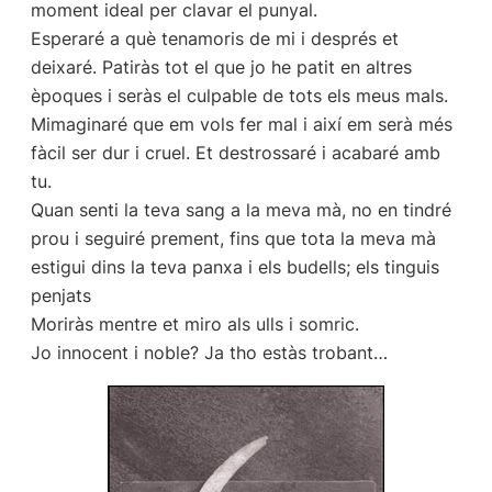
moment ideal per clavar el punyal.
Esperaré a què tenamoris de mi i després et
deixaré. Patiràs tot el que jo he patit en altres
èpoques i seràs el culpable de tots els meus mals.
Mimaginaré que em vols fer mal i així em serà més
fàcil ser dur i cruel. Et destrossaré i acabaré amb
tu.
Quan senti la teva sang a la meva mà, no en tindré
prou i seguiré prement, fins que tota la meva mà
estigui dins la teva panxa i els budells; els tinguis
penjats
Moriràs mentre et miro als ulls i somric.
Jo innocent i noble? Ja tho estàs trobant…