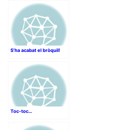
S’ha acabat el bròquil!
Toc-toc…