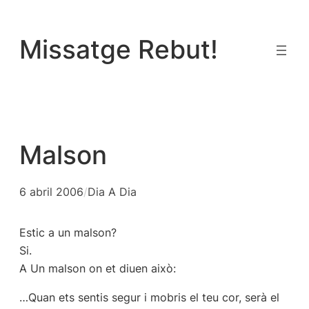
Vés
al
Missatge Rebut!
contingut
Malson
6 abril 2006
/
Dia A Dia
Estic a un malson?
Si.
A Un malson on et diuen això:
…Quan ets sentis segur i mobris el teu cor, serà el