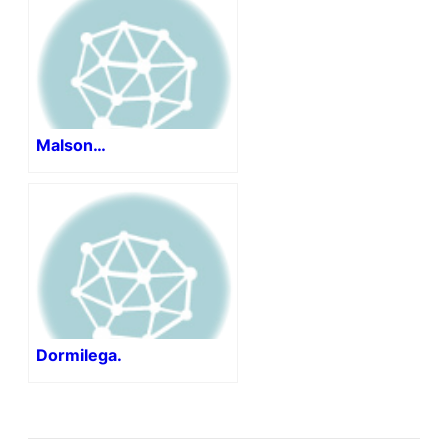
Malson…
Dormilega.