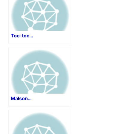
Toc-toc…
Malson…