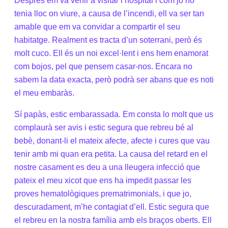
Després em va venir a visitar l’hospital i com jo no
tenia lloc on viure, a causa de l’incendi, ell va ser tan
amable que em va convidar a compartir el seu
habitatge. Realment es tracta d’un soterrani, però és
molt cuco. Ell és un noi excel·lent i ens hem enamorat
com bojos, pel que pensem casar-nos. Encara no
sabem la data exacta, però podrà ser abans que es noti
el meu embaràs.
Sí papàs, estic embarassada. Em consta lo molt que us
complaurà ser avis i estic segura que rebreu bé al
bebè, donant-li el mateix afecte, afecte i cures que vau
tenir amb mi quan era petita. La causa del retard en el
nostre casament es deu a una lleugera infecció que
pateix el meu xicot que ens ha impedit passar les
proves hematològiques prematrimonials, i que jo,
descuradament, m’he contagiat d’ell. Estic segura que
el rebreu en la nostra família amb els braços oberts. Ell