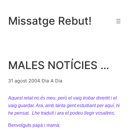
Vés
al
Missatge Rebut!
contingut
MALES NOTÍCIES …
31 agost 2004
/
Dia A Dia
Aquest relat no és meu, però el vaig trobar divertit i el
vaig guardar. Ara, amb tanta gent estudiant per aquí, hi
he pensat.
Lhe traduït i ara el podeu llegir vosaltres.
Benvolguts papà i mamà: