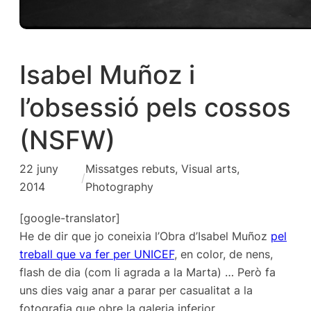
Isabel Muñoz i
l’obsessió pels cossos
(NSFW)
22 juny
Missatges rebuts
, 
Visual arts,
/
2014
Photography
[google-translator]
He de dir que jo coneixia l’Obra d’Isabel Muñoz
pel
treball que va fer per UNICEF
, en color, de nens,
flash de dia (com li agrada a la Marta) … Però fa
uns dies vaig anar a parar per casualitat a la
fotografia que obre la galeria inferior.