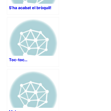
S’ha acabat el bròquil!
Toc-toc…