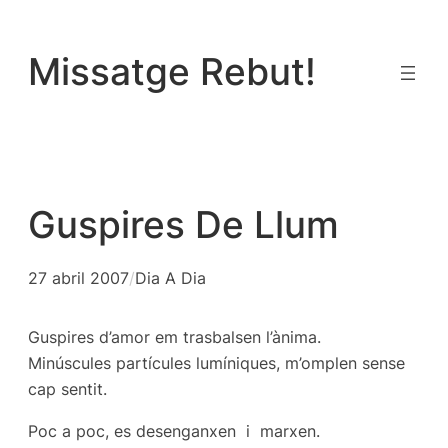
Vés
al
Missatge Rebut!
contingut
Guspires De Llum
27 abril 2007
/
Dia A Dia
Guspires d’amor em trasbalsen l’ànima.
Minúscules partícules lumíniques, m’omplen sense
cap sentit.
Poc a poc, es desenganxen i marxen.