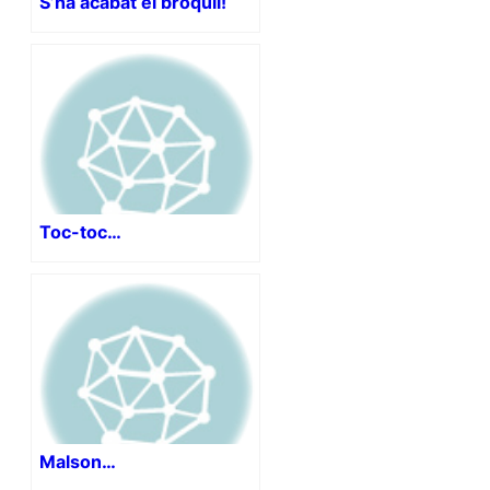
S’ha acabat el bròquil!
Toc-toc…
Malson…