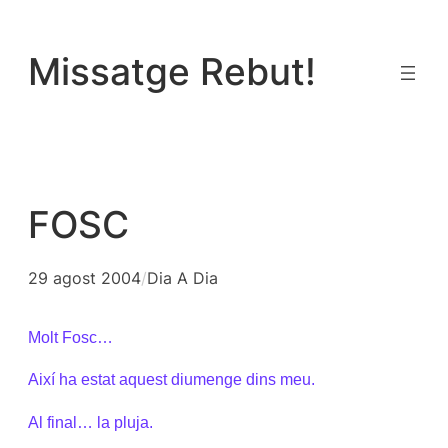
Vés
al
Missatge Rebut!
contingut
FOSC
29 agost 2004
/
Dia A Dia
Molt Fosc…
Així ha estat aquest diumenge dins meu.
Al final… la pluja.