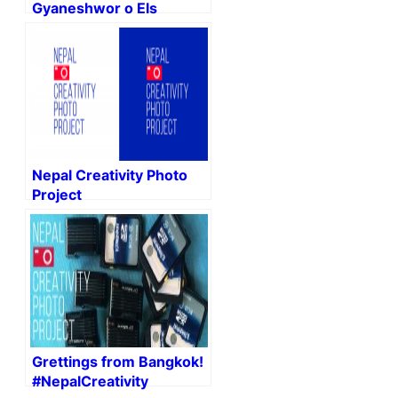
Gyaneshwor o Els
transformadors en
flames.
Nepal Creativity Photo
Project
Grettings from Bangkok!
#NepalCreativity