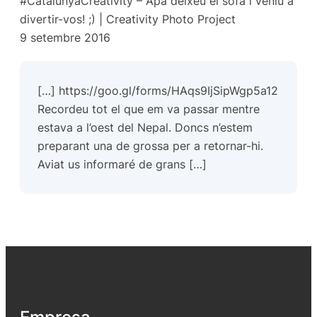
#CatalunyaCreativity – Apa deixeu el sofà i veniu a
divertir-vos! ;) | Creativity Photo Project
9 setembre 2016
[…]
https://goo.gl/forms/HAqs9IjSipWgp5a12
Recordeu tot el que em va passar mentre
estava a l’oest del Nepal. Doncs n’estem
preparant una de grossa per a retornar-hi.
Aviat us informaré de grans […]
Empresa