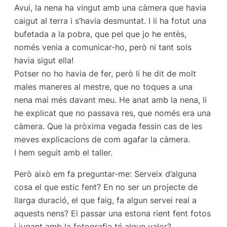
Avui, la nena ha vingut amb una càmera que havia
caigut al terra i s’havia desmuntat. I li ha fotut una
bufetada a la pobra, que pel que jo he entès,
només venia a comunicar-ho, però ni tant sols
havia sigut ella!
Potser no ho havia de fer, però li he dit de molt
males maneres al mestre, que no toques a una
nena mai més davant meu. He anat amb la nena, li
he explicat que no passava res, que només era una
càmera. Que la pròxima vegada fessin cas de les
meves explicacions de com agafar la càmera.
I hem seguit amb el taller.
Però això em fa preguntar-me: Serveix d’alguna
cosa el que estic fent? En no ser un projecte de
llarga duració, el que faig, fa algun servei real a
aquests nens? El passar una estona rient fent fotos
i jugant amb la fotografia té algun valor?