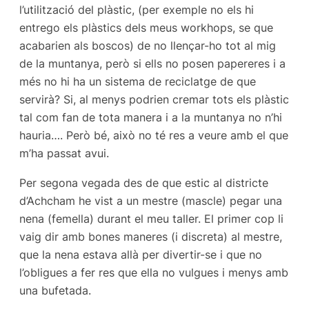
l’utilització del plàstic, (per exemple no els hi
entrego els plàstics dels meus workhops, se que
acabarien als boscos) de no llençar-ho tot al mig
de la muntanya, però si ells no posen papereres i a
més no hi ha un sistema de reciclatge de que
servirà? Si, al menys podrien cremar tots els plàstic
tal com fan de tota manera i a la muntanya no n’hi
hauria…. Però bé, això no té res a veure amb el que
m’ha passat avui.
Per segona vegada des de que estic al districte
d’Achcham he vist a un mestre (mascle) pegar una
nena (femella) durant el meu taller. El primer cop li
vaig dir amb bones maneres (i discreta) al mestre,
que la nena estava allà per divertir-se i que no
l’obligues a fer res que ella no vulgues i menys amb
una bufetada.