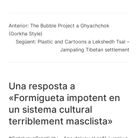
Anterior:
The Bubble Project a Ghyachchok
(Gorkha Style)
Següent:
Plastic and Cartoons a Lekshedh Tsal –
Jampaling ‪‎Tibetan‬ settlement
Una resposta a
«Formigueta impotent en
un sistema cultural
terriblement masclista»