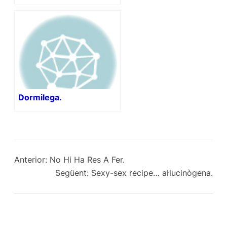
Dormilega.
Anterior:
No Hi Ha Res A Fer.
Següent:
Sexy-sex recipe… al·lucinògena.