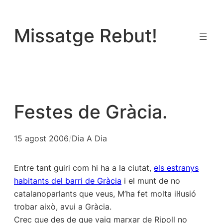
Vés
al
Missatge Rebut!
contingut
Festes de Gràcia.
15 agost 2006
/
Dia A Dia
Entre tant guiri com hi ha a la ciutat,
els estranys
habitants del barri de Gràcia
i el munt de no
catalanoparlants que veus, M’ha fet molta il·lusió
trobar això, avui a Gràcia.
Crec que des de que vaig marxar de Ripoll no