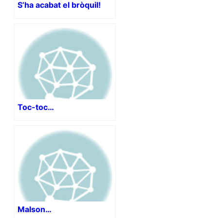
S’ha acabat el bròquil!
Toc-toc…
Malson…