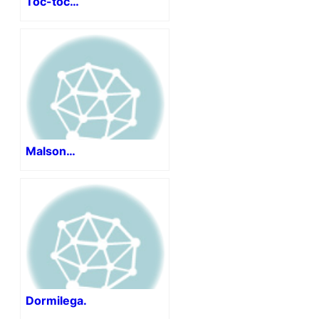
Toc-toc…
Malson…
Dormilega.