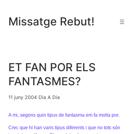
Vés
al
Missatge Rebut!
contingut
ET FAN POR ELS
FANTASMES?
11 juny 2004
/
Dia A Dia
A mi, segons quin tipus de fantasma em fa molta por.
Crec que hi han varis tipus diferents i que no tots són