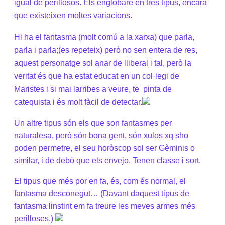
igual de perillosos. Els englobaré en tres tipus, encara
que existeixen moltes variacions.
Hi ha el fantasma (molt comú a la xarxa) que parla,
parla i parla;(es repeteix) però no sen entera de res,
aquest personatge sol anar de lliberal i tal, però la
veritat és que ha estat educat en un col·legi de
Maristes i si mai larribes a veure, te
pinta de
catequista i és molt fàcil de detectar.
Un altre tipus són els que son fantasmes per
naturalesa, però són bona gent, són xulos xq sho
poden permetre, el seu horòscop sol ser Gèminis o
similar, i de debò que els envejo. Tenen classe i sort.
El tipus que més por en fa, és, com és normal, el
fantasma desconegut…
(Davant daquest tipus de
fantasma linstint em fa treure les meves armes més
perilloses.)