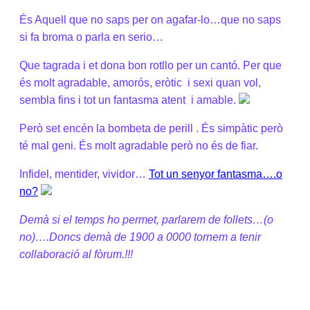
És Aquell que no saps per on agafar-lo…que no saps
si fa broma o parla en serio…
Que tagrada i et dona bon rotllo per un cantó. Per que
és molt agradable, amorós, eròtic
i sexi quan vol,
sembla fins i tot un fantasma atent
i amable.
Però set encén la bombeta de perill . És simpàtic però
té mal geni. És molt agradable però no és de fiar.
Infidel, mentider, vividor…
Tot un senyor fantasma….o
no?
Demà si el temps ho permet, parlarem de follets…(o
no)….Doncs demà de 1900 a 0000 tornem a tenir
collaboració al fòrum.!!!