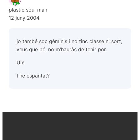
plastic soul man
12 juny 2004
jo també soc gèminis i no tinc classe ni sort,
veus que bé, no m’hauràs de tenir por.
Uh!
t’he espantat?