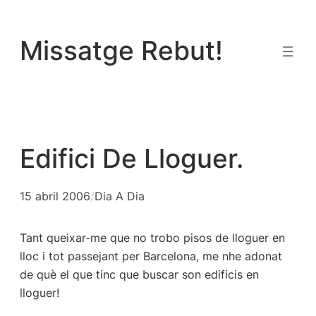
Vés
al
Missatge Rebut!
contingut
Edifici De Lloguer.
15 abril 2006
/
Dia A Dia
Tant queixar-me que no trobo pisos de lloguer en
lloc i tot passejant per Barcelona, me nhe adonat
de què el que tinc que buscar son edificis en
lloguer!