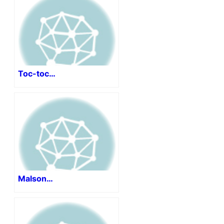
Toc-toc…
Malson…