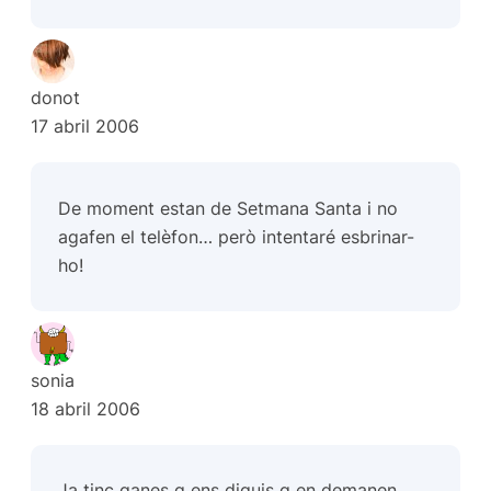
donot
17 abril 2006
De moment estan de Setmana Santa i no
agafen el telèfon… però intentaré esbrinar-
ho!
sonia
18 abril 2006
Ja tinc ganes q ens diguis q en demanen…