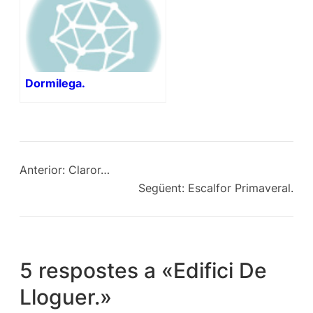
Dormilega.
Anterior:
Claror…
Següent:
Escalfor Primaveral.
5 respostes a «Edifici De
Lloguer.»