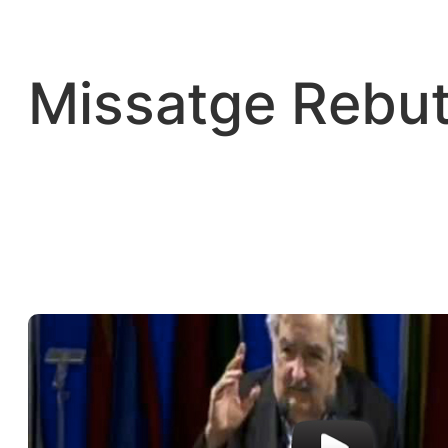
Vés
al
contingut
Missatge Rebut