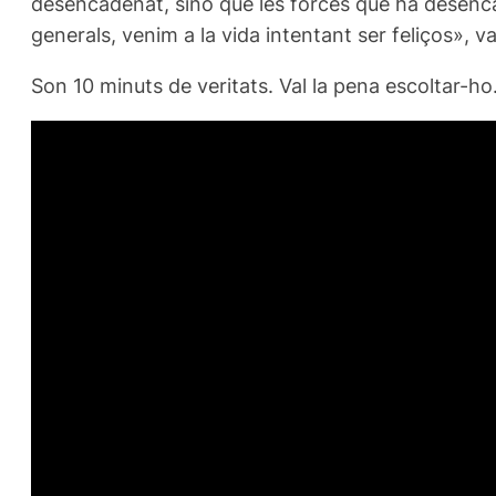
desencadenat, sinó que les forces que ha desenc
generals, venim a la vida intentant ser feliços», v
Son 10 minuts de veritats. Val la pena escoltar-ho