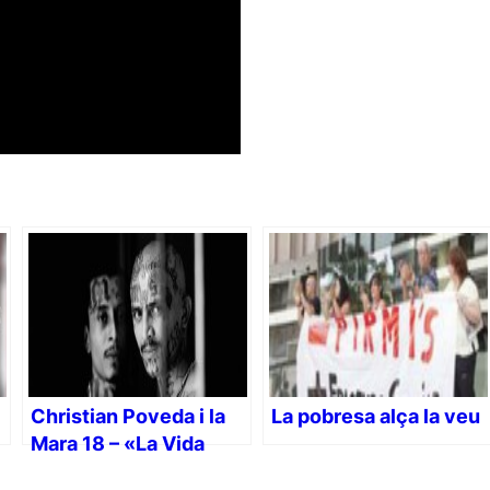
Christian Poveda i la
La pobresa alça la veu
Mara 18 – «La Vida
Loca»