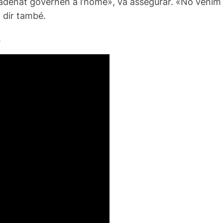
adenat governen a l’home», va assegurar. «No venim 
a dir també.
.