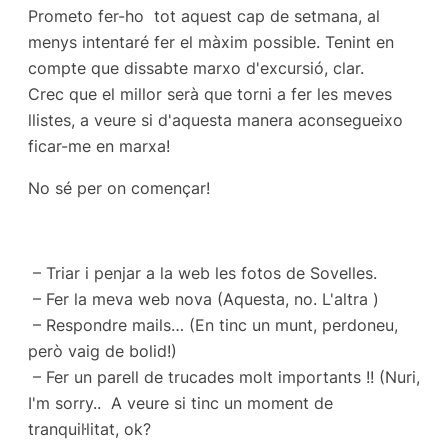
Prometo fer-ho tot aquest cap de setmana, al
menys intentaré fer el màxim possible. Tenint en
compte que dissabte marxo d'excursió, clar.
Crec que el millor serà que torni a fer les meves
llistes, a veure si d'aquesta manera aconsegueixo
ficar-me en marxa!
No sé per on començar!
– Triar i penjar a la web les fotos de Sovelles.
– Fer la meva web nova (Aquesta, no. L'altra )
– Respondre mails… (En tinc un munt, perdoneu,
però vaig de bolid!)
– Fer un parell de trucades molt importants !! (Nuri,
I'm sorry.. A veure si tinc un moment de
tranquil·litat, ok?