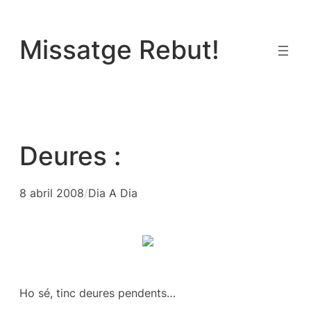
Vés
al
Missatge Rebut!
contingut
Deures :
8 abril 2008
/
Dia A Dia
Ho sé, tinc deures pendents…