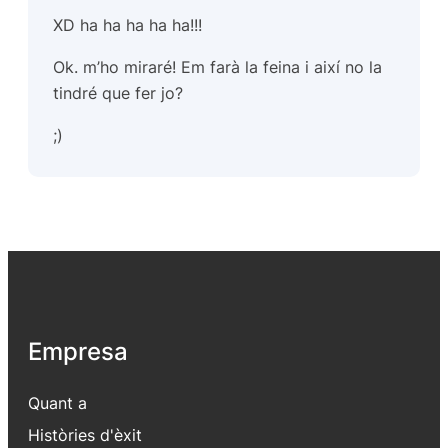
XD ha ha ha ha ha!!!
Ok. m’ho miraré! Em farà la feina i així no la
tindré que fer jo?
;)
Empresa
Quant a
Històries d'èxit