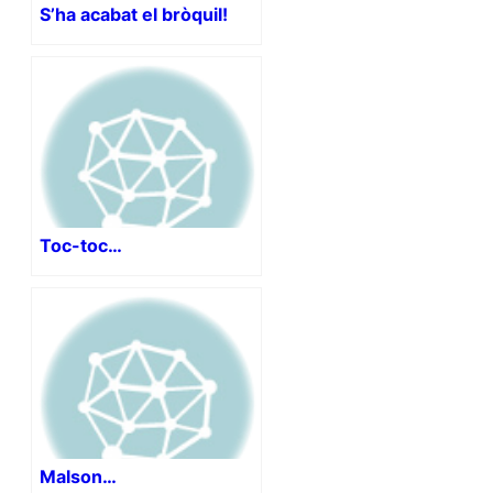
S’ha acabat el bròquil!
Toc-toc…
Malson…