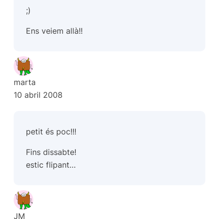
;)
Ens veiem allà!!
marta
10 abril 2008
petit és poc!!!
Fins dissabte!
estic flipant…
JM