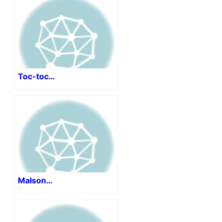
Toc-toc…
Malson…