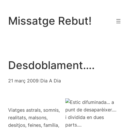
Vés
al
Missatge Rebut!
contingut
Desdoblament….
21 març 2009
/
Dia A Dia
Viatges astrals, somnis,
realitats, malsons,
desitjos, feines, família,