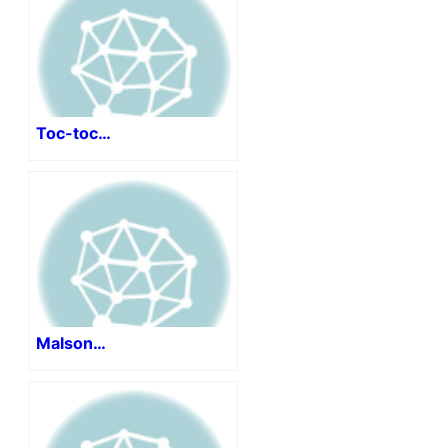
Toc-toc…
Malson…