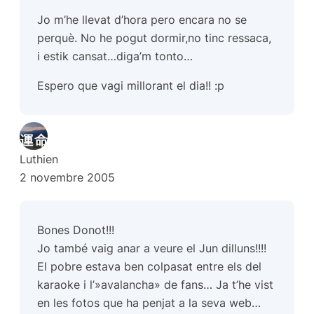
Jo m’he llevat d’hora pero encara no se
perquè. No he pogut dormir,no tinc ressaca,
i estik cansat…diga’m tonto…
Espero que vagi millorant el dia!! :p
Luthien
2 novembre 2005
Bones Donot!!!
Jo també vaig anar a veure el Jun dilluns!!!!
El pobre estava ben colpasat entre els del
karaoke i l’»avalancha» de fans… Ja t’he vist
en les fotos que ha penjat a la seva web…