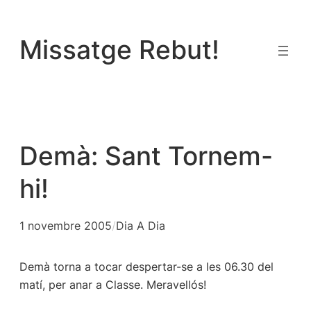
Vés
al
Missatge Rebut!
contingut
Demà: Sant Tornem-
hi!
1 novembre 2005
/
Dia A Dia
Demà torna a tocar despertar-se a les 06.30 del
matí, per anar a Classe. Meravellós!