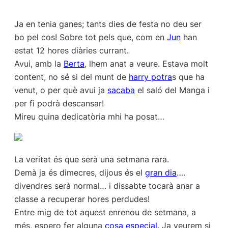
Ja en tenia ganes; tants dies de festa no deu ser
bo pel cos! Sobre tot pels que, com en
Jun
han
estat 12 hores diàries currant.
Avui, amb la
Berta
, lhem anat a veure. Estava molt
content, no sé si del munt de
harry potra
s que ha
venut, o per què avui ja
sacaba
el saló del Manga i
per fi podrà descansar!
Mireu quina dedicatòria mhi ha posat…
La veritat és que serà una setmana rara.
Demà ja és dimecres, dijous és el
gran dia
….
divendres serà normal… i dissabte tocarà anar a
classe a recuperar hores perdudes!
Entre mig de tot aquest enrenou de setmana, a
més, espero fer alguna
cosa especial
. Ja veurem si