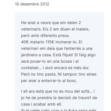
10 desembre 2012
He anat a veure que em deien 2
veterinaris. Els 2 em diuen el mateix,
però amb diferents preus.
40€ matarlo 115€ incinerar-lo. El
veterinari em deia que l’enterrés a una
jardinera a casa. Està flipat! Si faig algo
serà posar-lo en una bossa i al
container… i això encara es més dur.
Però no tinc pasta. Ni tampoc tinc eines
per anar a enterrar-lo al bosc.
I ell ara està que no es mou del sofà… i
jo he de prendre la decisió de treure’l de
casa i acabar amb ell.
Si el veiés patir com a la Kuka seria més