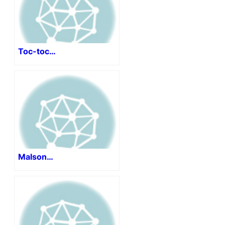
Toc-toc…
Malson…