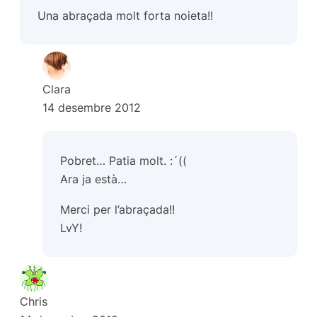
Una abraçada molt forta noieta!!
Clara
14 desembre 2012
Pobret… Patia molt. :´((
Ara ja està…
Merci per l’abraçada!!
LvY!
Chris