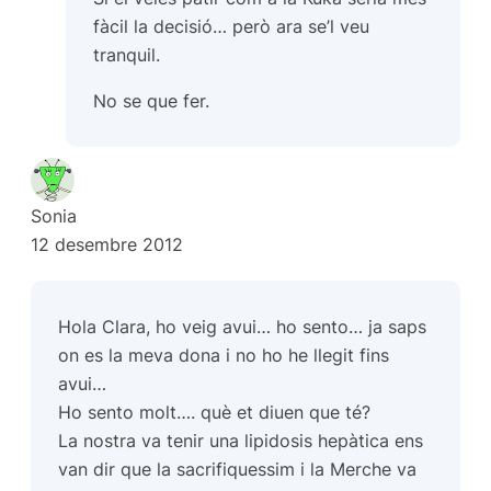
fàcil la decisió… però ara se’l veu
tranquil.
No se que fer.
Sonia
12 desembre 2012
Hola Clara, ho veig avui… ho sento… ja saps
on es la meva dona i no ho he llegit fins
avui…
Ho sento molt…. què et diuen que té?
La nostra va tenir una lipidosis hepàtica ens
van dir que la sacrifiquessim i la Merche va