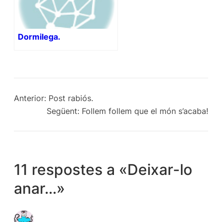
Dormilega.
Anterior:
Post rabiós.
Següent:
Follem follem que el món s’acaba!
11 respostes a «Deixar-lo
anar…»