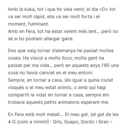
Amb la kuka, tot i que ho veia venir, el dia «D» tot
va ser molt ràpid, ella va ser molt forta i el
moment, fulminant.
Amb en Fera, tot ha estat venint més lent… però no
sé si ho podrem allargar gaire.
Des que vaig tornar d’alemanya he passat moltes
coses. He viscut a molts llocs, molta gent ha
passat per ma vida… però en aquests anys (16) una
cosa no havia canviat en el meu entorn.
Sempre, en tornar a casa, (és igual a quina ciutat
visqués o el meu estat anímic, o amb qui hagi
compartit la vida) en tornar a casa, sempre em
trobava aquests petits animalons esperant-me.
En Fera està molt malalt… El meu gat, (el gat de les
4 G (com a mínim!) : Gris, Guapo, Gordo i Gran –