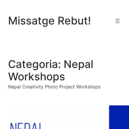
Vés
al
Missatge Rebut!
contingut
Categoria:
Nepal
Workshops
Nepal Creativity Photo Project Workshops