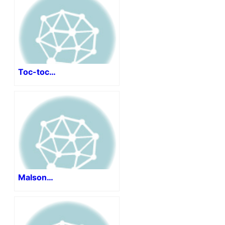
Toc-toc…
Malson…