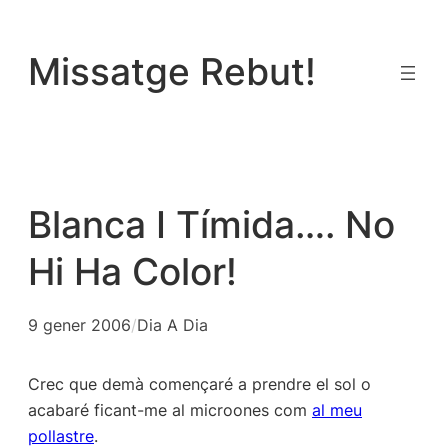
Vés
al
Missatge Rebut!
contingut
Blanca I Tímida…. No
Hi Ha Color!
9 gener 2006
/
Dia A Dia
Crec que demà començaré a prendre el sol o
acabaré ficant-me al microones com
al meu
pollastre
.