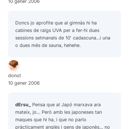
10 gener 2006
Doncs jo aprofite que al gimnàs hi ha
cabines de raigs UVA per a fer-hi dues
sessions setmanals de 10′ cadascuna…i una
o dues més de sauna, hehehe.
donot
10 gener 2006
dErsu_
Pensa que al Japó marxava ara
mateix, jo… Però amb les japoneses tan
maques que hi ha, i que no parlo
pràcticament anglès i gens de japonès… no