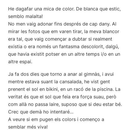
He dagafar una mica de color. De blanca que estic,
semblo malalta!
No men vaig adonar fins després de cap dany. Al
mirar les fotos que em varen tirar, la meva blancor
era tal, que vaig començar a dubtar si realment
existia o era només un fantasma descolorit, dalgú,
que havia existit potser en un altre temps i/o en un
altre espai.
Ja fa dos dies que torno a anar al gimnàs, i avui
mentre estava suant la cansalada, he vist gent
prenent el sol en bikini, en un racó de la piscina. La
veritat és que el sol que feia era força suau, però
com allà no passa laire, suposo que si deu estar bé.
Crec que demà ho intentaré…
A veure si em pugen els colors i començo a
semblar més viva!