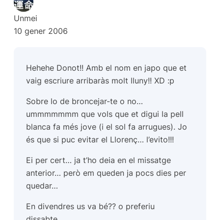
Unmei
10 gener 2006
Hehehe Donot!! Amb el nom en japo que et
vaig escriure arribaràs molt lluny!! XD :p
Sobre lo de broncejar-te o no…
ummmmmmm que vols que et digui la pell
blanca fa més jove (i el sol fa arrugues). Jo
és que si puc evitar el Llorenç… l’evito!!!
Ei per cert… ja t’ho deia en el missatge
anterior… però em queden ja pocs dies per
quedar…
En divendres us va bé?? o preferiu
dissabte…