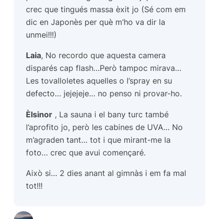
crec que tingués massa èxit jo
(Sé com em
dic en Japonès per què m’ho va dir la
unmei!!!)
Laia
, No recordo que aquesta camera
disparés cap flash…Però tampoc mirava…
Les tovalloletes aquelles o l’spray en su
defecto… jejejeje… no penso ni provar-ho.
Èlsinor
, La sauna i el bany turc també
l’aprofito jo, però les cabines de UVA… No
m’agraden tant… tot i que mirant-me la
foto… crec que avui començaré.
Això si… 2 dies anant al gimnàs i em fa mal
tot!!!