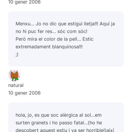
10 gener 2006
Menxu… Jo no dic que estigui lletja!!! Aquí ja
no hi puc fer res… sóc com sóc!
Però mira el color de la pell… Estic
extremadament blanquinosa!!!
;)
natural
10 gener 2006
hola, jo, es que soc alèrgica al sol…em
surten granets i ho passo fatal…(ho he
descobert aquest estiu i va ser horrible!)així