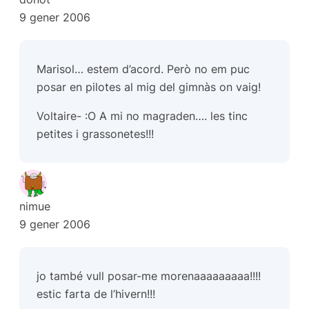
9 gener 2006
Marisol… estem d’acord. Però no em puc
posar en pilotes al mig del gimnàs on vaig!
Voltaire- :O A mi no magraden…. les tinc
petites i grassonetes!!!
nimue
9 gener 2006
jo també vull posar-me morenaaaaaaaaa!!!!
estic farta de l’hivern!!!