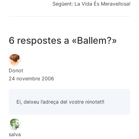
Següent:
La Vida És Meravellosa!
6 respostes a «Ballem?»
Donot
24 novembre 2006
Ei, deixeu l’adreça del vostre ninotet!!
salva