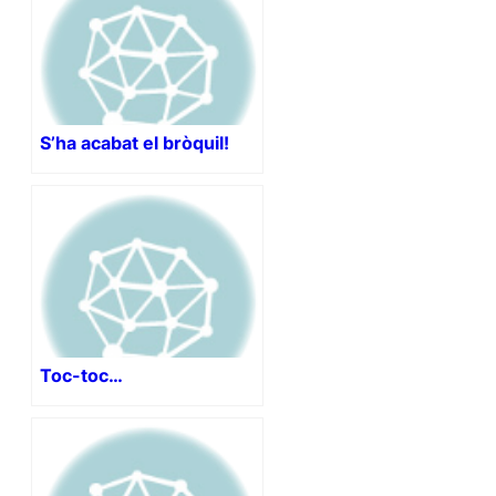
S’ha acabat el bròquil!
Toc-toc…