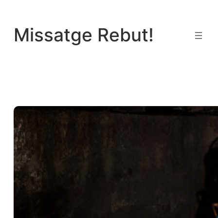
Vés
al
Missatge Rebut!
contingut