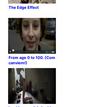
The Edge Effect
From age 0 to 100. (Com
canviem!)