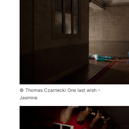
© Thomas Czarnecki One last wish –
Jasmine