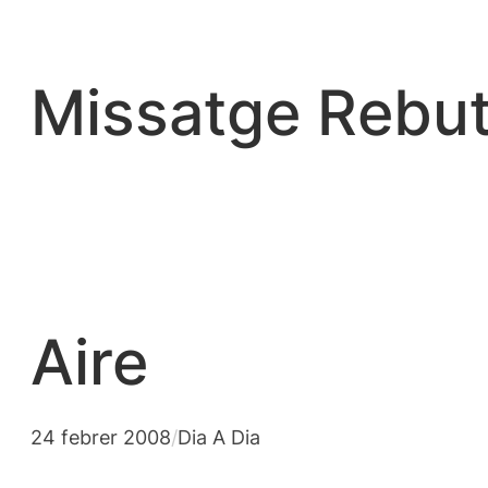
Vés
al
contingut
Missatge Rebut
Aire
24 febrer 2008
/
Dia A Dia