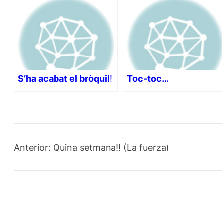
S’ha acabat el bròquil!
Toc-toc…
Anterior:
Quina setmana!! (La fuerza)