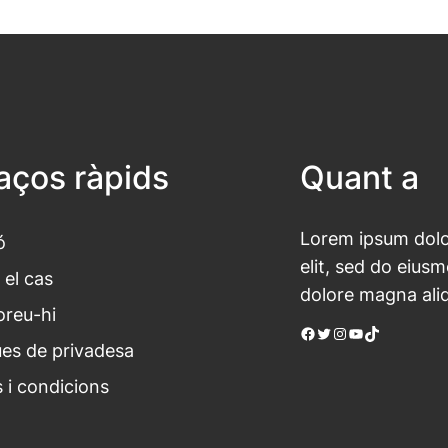
laços ràpids
Quant a
Lorem ipsum dolor
ó
elit, sed do eius
 el cas
dolore magna ali
oreu-hi
Facebook
Twitter
Instagram
YouTube
TikTok
ues de privadesa
 i condicions