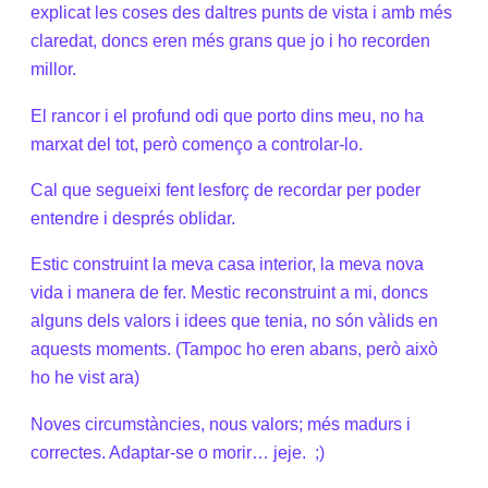
explicat les coses des daltres punts de vista i amb més
claredat, doncs eren més grans que jo i ho recorden
millor.
El rancor i el profund odi que porto dins meu, no ha
marxat del tot, però començo a controlar-lo.
Cal que segueixi fent lesforç de recordar per poder
entendre i després oblidar.
Estic construint la meva casa interior, la meva nova
vida i manera de fer. Mestic reconstruint a mi, doncs
alguns dels valors i idees que tenia, no són vàlids en
aquests moments. (Tampoc ho eren abans, però això
ho he vist ara)
Noves circumstàncies, nous valors; més madurs i
correctes. Adaptar-se o morir… jeje. ;)