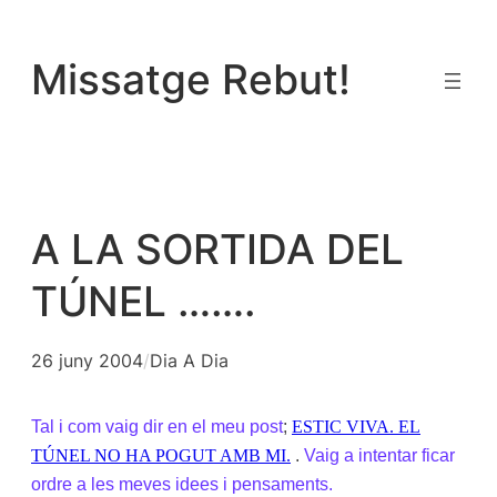
Vés
al
Missatge Rebut!
contingut
A LA SORTIDA DEL
TÚNEL …….
26 juny 2004
/
Dia A Dia
Tal i com vaig dir en el meu post
;
ESTIC VIVA. EL
TÚNEL NO HA POGUT AMB MI.
.
Vaig a intentar ficar
ordre a les meves idees i pensaments.