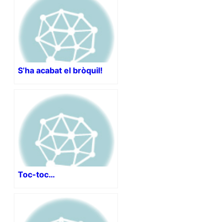
S’ha acabat el bròquil!
Toc-toc…