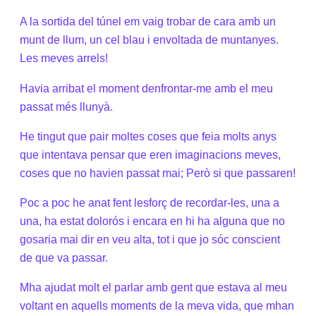
A la sortida del túnel em vaig trobar de cara amb un
munt de llum, un cel blau i envoltada de muntanyes.
Les meves arrels!
Havia arribat el moment denfrontar-me amb el meu
passat més llunyà.
He tingut que pair moltes coses que feia molts anys
que intentava pensar que eren imaginacions meves,
coses que no havien passat mai; Però si que passaren!
Poc a poc he anat fent lesforç de recordar-les, una a
una, ha estat dolorós i encara en hi ha alguna que no
gosaria mai dir en veu alta, tot i que jo sóc conscient
de que va passar.
Mha ajudat molt el parlar amb gent que estava al meu
voltant en aquells moments de la meva vida, que mhan