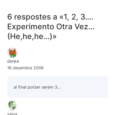
6 respostes a «1, 2, 3….
Experimento Otra Vez…
(He,he,he…)»
denke
16 desembre 2006
al final potser serem 3…
salva