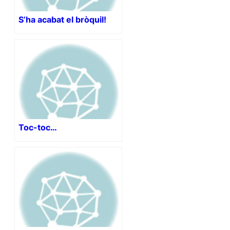
S’ha acabat el bròquil!
Toc-toc…