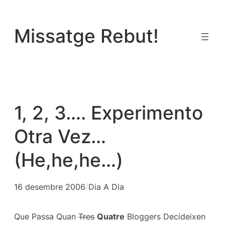
Vés
al
Missatge Rebut!
contingut
1, 2, 3…. Experimento
Otra Vez…
(He,he,he…)
16 desembre 2006
/
Dia A Dia
Que Passa Quan
Tres
Quatre
Bloggers Decideixen