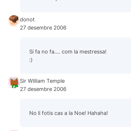
donot
27 desembre 2006
Si fa no fa…. com la mestressa!
:)
Sir William Temple
27 desembre 2006
No li fotis cas a la Noe! Hahaha!