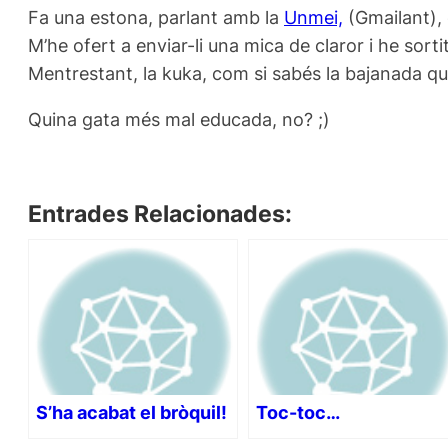
Fa una estona, parlant amb la
Unmei,
(Gmailant),
M’he ofert a enviar-li una mica de claror i he sortit
Mentrestant, la kuka, com si sabés la bajanada que 
Quina gata més mal educada, no? ;)
Entrades Relacionades:
S’ha acabat el bròquil!
Toc-toc…