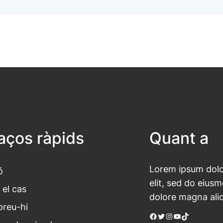
laços ràpids
Quant a
Lorem ipsum dolor
ó
elit, sed do eius
 el cas
dolore magna ali
oreu-hi
Facebook
Twitter
Instagram
YouTube
TikTok