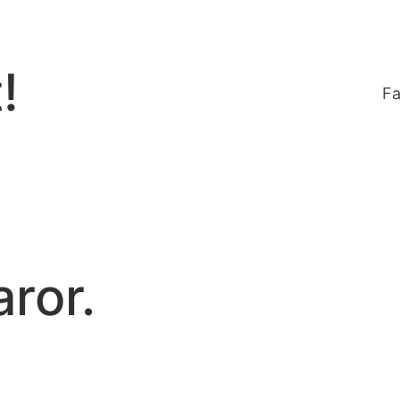
!
Fa
ror.