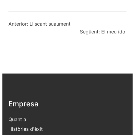
Anterior:
Lliscant suaument
Següent:
El meu ídol
Empresa
Quant a
Històries d'èxit