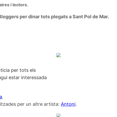
ires i lectors.
oggers per dinar tots plegats a Sant Pol de Mar.
icia per tots els
gui estar interessada
a
.
itzades per un altre artista:
Antoni
.