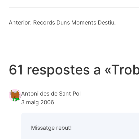
Anterior:
Records Duns Moments Destiu.
61 respostes a «Tro
Antoni des de Sant Pol
3 maig 2006
Missatge rebut!