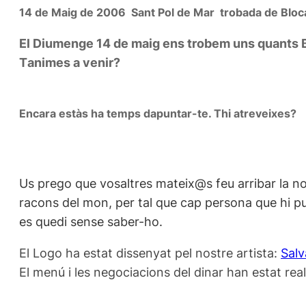
14 de Maig de 2006  Sant Pol de Mar  trobada de Bloca
El Diumenge 14 de maig ens trobem uns quants Bl
Tanimes a venir?
Encara estàs ha temps dapuntar-te. Thi atreveixes?
Us prego que vosaltres mateix@s feu arribar la not
racons del mon, per tal que cap persona que hi pu
es quedi sense saber-ho.
El Logo ha estat dissenyat pel nostre artista:
Salv
El menú i les negociacions del dinar han estat real