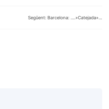
Següent:
Barcelona: ….»Catejada»…