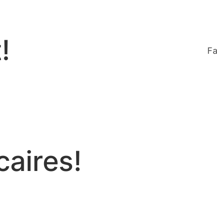
!
Fa
caires!