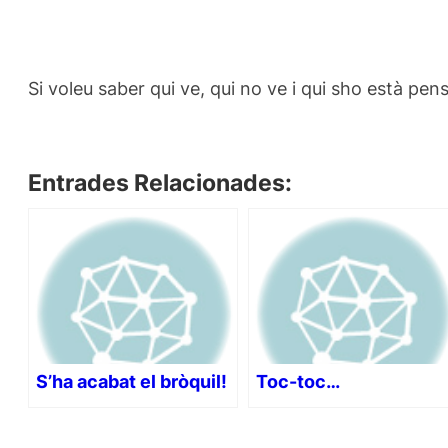
Si voleu saber qui ve, qui no ve i qui sho està pe
Entrades Relacionades:
S’ha acabat el bròquil!
Toc-toc…