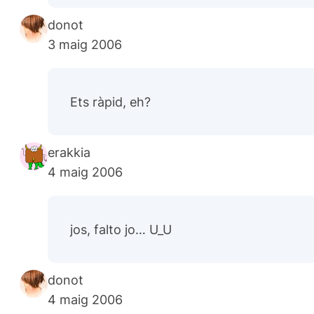
donot
3 maig 2006
Ets ràpid, eh?
erakkia
4 maig 2006
jos, falto jo… U_U
donot
4 maig 2006