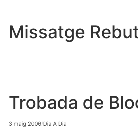
Vés
al
contingut
Missatge Rebut
Trobada de Blo
3 maig 2006
/
Dia A Dia