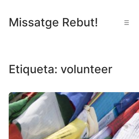
Vés
al
Missatge Rebut!
contingut
Etiqueta:
volunteer