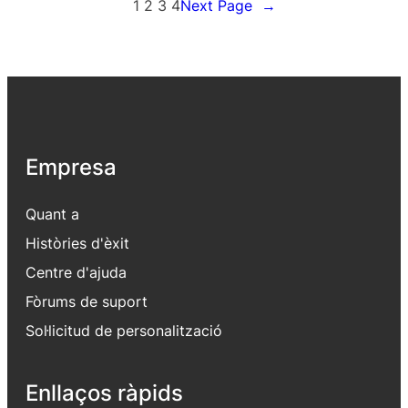
1
2
3
4
Next Page
→
Empresa
Quant a
Històries d'èxit
Centre d'ajuda
Fòrums de suport
Sol·licitud de personalització
Enllaços ràpids