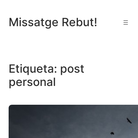
Vés
al
Missatge Rebut!
contingut
Etiqueta:
post
personal