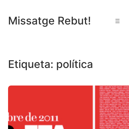
Vés
al
Missatge Rebut!
contingut
Etiqueta:
política