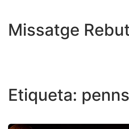
Vés
al
contingut
Missatge Rebut
Etiqueta:
penn