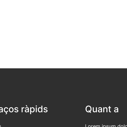
laços ràpids
Quant a
Lorem ipsum dolor