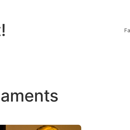
!
Fa
saments