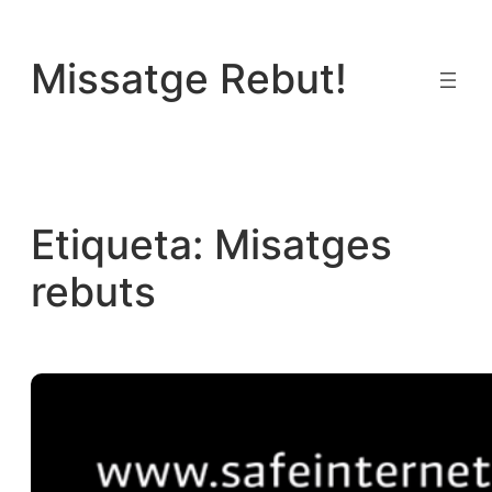
Vés
al
Missatge Rebut!
contingut
Etiqueta:
Misatges
rebuts