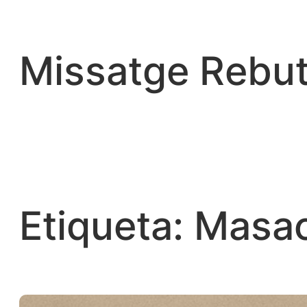
Vés
al
contingut
Missatge Rebut
Etiqueta:
Masa