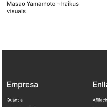
Masao Yamamoto – haikus
visuals
Empresa
Enl
Quant a
Afiliaci