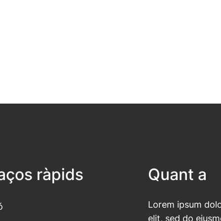
laços ràpids
Quant a
Lorem ipsum dolor
ó
elit, sed do eius