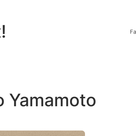
!
Fa
o Yamamoto