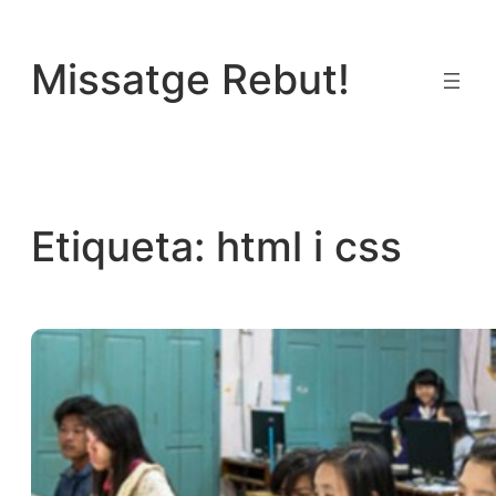
Vés
al
Missatge Rebut!
contingut
Etiqueta:
html i css