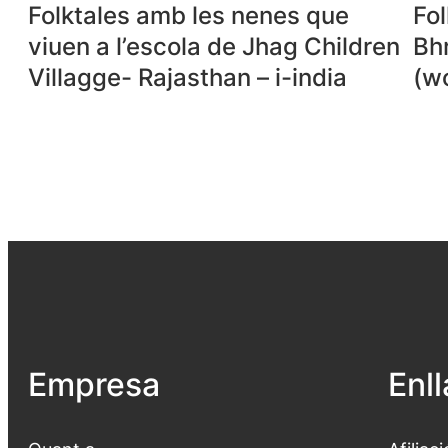
Folktales amb les nenes que
Fo
viuen a l’escola de Jhag Children
Bhr
Villagge- Rajasthan – i-india
(wo
Empresa
Enl