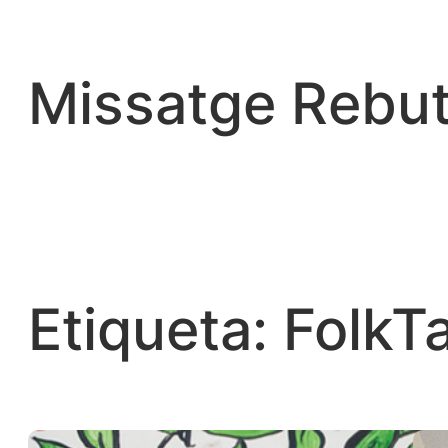
Vés
al
contingut
Missatge Rebut
Etiqueta:
FolkT