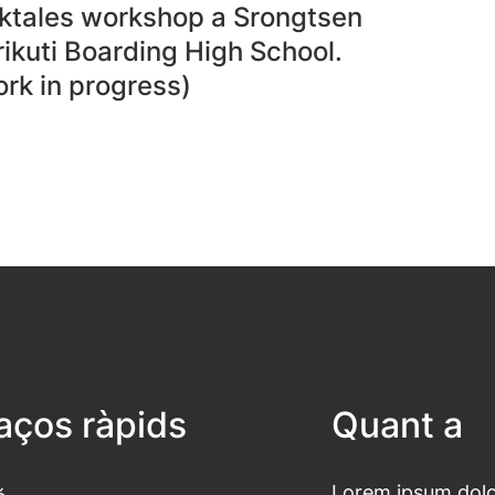
lktales workshop a Srongtsen
ikuti Boarding High School.
rk in progress)
laços ràpids
Quant a
Lorem ipsum dolor