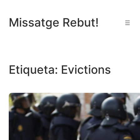
Vés
al
Missatge Rebut!
contingut
Etiqueta:
Evictions