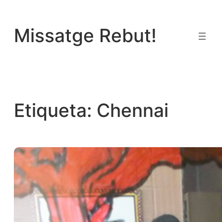
Vés
al
Missatge Rebut!
contingut
Etiqueta:
Chennai